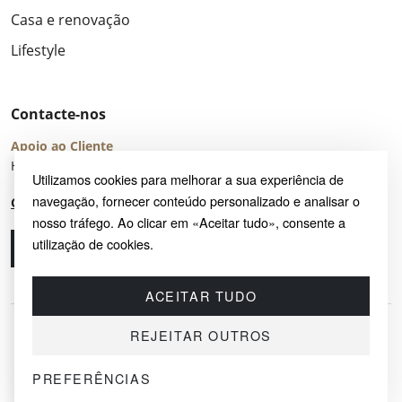
Casa e renovação
Lifestyle
Contacte-nos
Apoio ao Cliente
Horário de Atendimento: seg – sex 8:00 – 16:00 (UTC+2)
Utilizamos cookies para melhorar a sua experiência de
navegação, fornecer conteúdo personalizado e analisar o
Centro de Ajuda
nosso tráfego. Ao clicar em «Aceitar tudo», consente a
utilização de cookies.
Ligue-nos
Envie-nos um e-mail
ACEITAR TUDO
REJEITAR OUTROS
PREFERÊNCIAS
© 2026 SAYRUG OÜ · KESKLINNA LINNAOSA, AHTRI TN 12, 10151, TALLINN,
ESTÓNIA