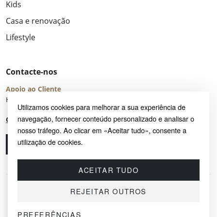
Kids
Casa e renovação
Lifestyle
Contacte-nos
Apoio ao Cliente
Horário de Atendimento: seg – sex 8:00 – 16:00 (UTC+2)
Utilizamos cookies para melhorar a sua experiência de
navegação, fornecer conteúdo personalizado e analisar o
Centro de Ajuda
nosso tráfego. Ao clicar em «Aceitar tudo», consente a
utilização de cookies.
Ligue-nos
Envie-nos um e-mail
ACEITAR TUDO
REJEITAR OUTROS
PREFERÊNCIAS
© 2026 SAYRUG OÜ · KESKLINNA LINNAOSA, AHTRI TN 12, 10151, TALLINN,