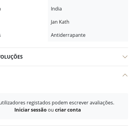
m
India
Jan Kath
s
Antiderrapante
VOLUÇÕES
tilizadores registados podem escrever avaliações.
Iniciar sessão
ou
criar conta