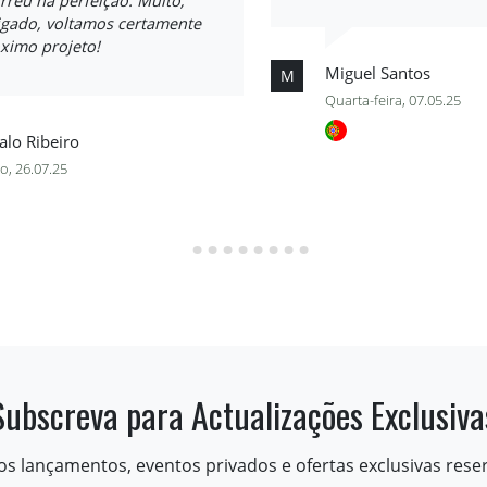
rreu na perfeição. Muito,
igado, voltamos certamente
ximo projeto!
Miguel Santos
M
Quarta-feira, 07.05.25
lo Ribeiro
o, 26.07.25
Subscreva para Actualizações Exclusiva
os lançamentos, eventos privados e ofertas exclusivas rese