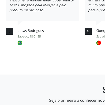
a escolher o modelo ideal. Super indico!
entrega co
Muito obrigada pela atenção e pelo
muito obr
produto maravilhoso!
para o pró
Lucas Rodrigues
Gonça
L
G
Sábado, 18.01.25
Sábad
Seja o primeiro a conhecer nov