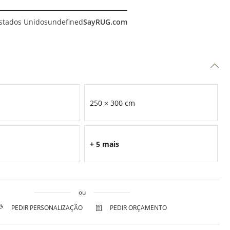
stados Unidos
undefined
SayRUG.com
250 × 300 cm
+ 5 mais
ou
PEDIR PERSONALIZAÇÃO
PEDIR ORÇAMENTO