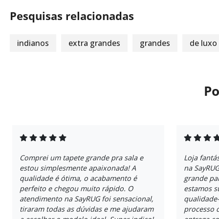
Pesquisas relacionadas
indianos
extra grandes
grandes
de luxo
Po
Comprei um tapete grande pra sala e
Loja fantá
estou simplesmente apaixonada! A
na SayRUG
qualidade é ótima, o acabamento é
grande par
perfeito e chegou muito rápido. O
estamos su
atendimento na SayRUG foi sensacional,
qualidade-
tiraram todas as dúvidas e me ajudaram
processo 