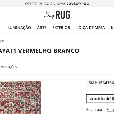
OFERTA DE BOAS-VINDAS
LOVESAYRUG
O
ILUMINAÇÃO
ARTE
EXTERIOR
LOIÇA DE MESA
K
NCO
HAYAT1 VERMELHO BRANCO
DEVOLUÇÕES
SKU:
156436
Viu mais barato? N
Envia para: