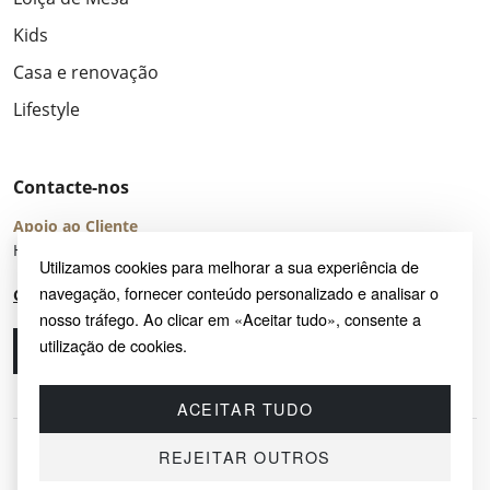
Kids
Casa e renovação
Lifestyle
Contacte-nos
Apoio ao Cliente
Horário de Atendimento: seg – sex 8:00 – 16:00 (UTC+2)
Utilizamos cookies para melhorar a sua experiência de
navegação, fornecer conteúdo personalizado e analisar o
Centro de Ajuda
nosso tráfego. Ao clicar em «Aceitar tudo», consente a
utilização de cookies.
Ligue-nos
Envie-nos um e-mail
ACEITAR TUDO
REJEITAR OUTROS