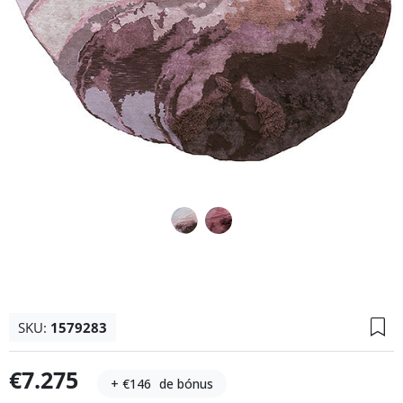
SKU:
1579283
€7.275
+ €146
de bónus