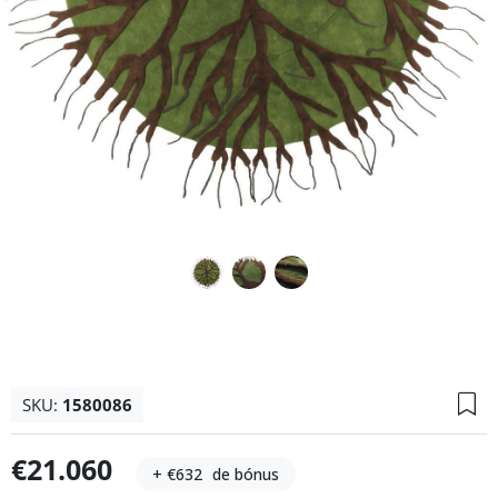
SKU:
1580086
€21.060
+ €632
de bónus