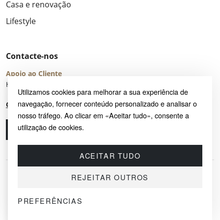
Casa e renovação
Lifestyle
Contacte-nos
Apoio ao Cliente
Horário de Atendimento: seg – sex 8:00 – 16:00 (UTC+2)
Utilizamos cookies para melhorar a sua experiência de
navegação, fornecer conteúdo personalizado e analisar o
Centro de Ajuda
nosso tráfego. Ao clicar em «Aceitar tudo», consente a
utilização de cookies.
Ligue-nos
Envie-nos um e-mail
ACEITAR TUDO
REJEITAR OUTROS
PREFERÊNCIAS
© 2026 SAYRUG OÜ · KESKLINNA LINNAOSA, AHTRI TN 12, 10151, TALLINN,
ESTÓNIA
NIF EE102518759 · TODOS OS DIREITOS RESERVADOS.