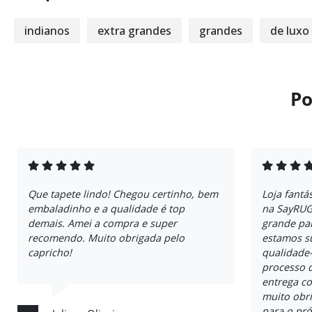
indianos
extra grandes
grandes
de luxo
Po
Que tapete lindo! Chegou certinho, bem
Loja fantá
embaladinho e a qualidade é top
na SayRUG
demais. Amei a compra e super
grande par
recomendo. Muito obrigada pelo
estamos su
capricho!
qualidade-
processo 
entrega co
muito obr
para o pró