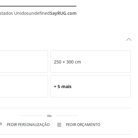
stados Unidos
undefined
SayRUG.com
250 × 300 cm
+ 5 mais
ou
PEDIR PERSONALIZAÇÃO
PEDIR ORÇAMENTO