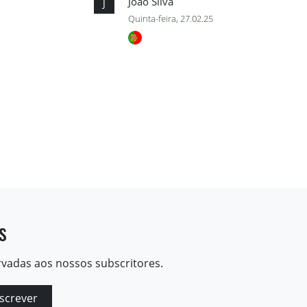
João Silva
J
Quinta-feira, 27.02.25
s
rvadas aos nossos subscritores.
screver