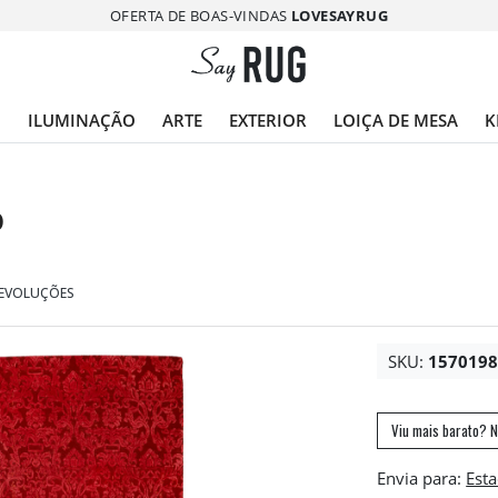
OFERTA DE BOAS-VINDAS
LOVESAYRUG
O
ILUMINAÇÃO
ARTE
EXTERIOR
LOIÇA DE MESA
K
O
DEVOLUÇÕES
SKU:
157019
Viu mais barato? N
Envia para: