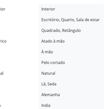
rior
Interior
Escritório, Quarto, Sala de estar
Quadrado, Retângulo
rico
Atado à mão
À mão
Pelo cortado
al
Natural
Lã, Seda
Alemanha
m
India