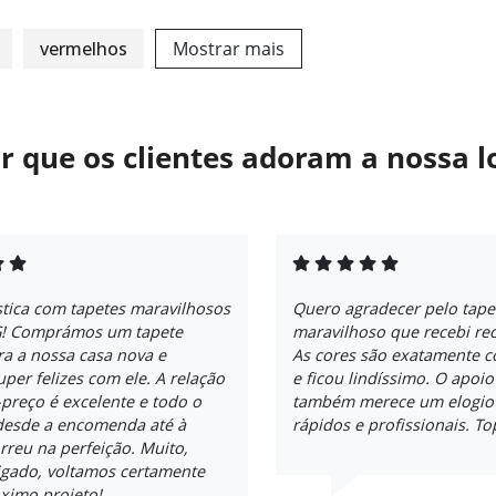
vermelhos
Mostrar mais
r que os clientes adoram a nossa l
stica com tapetes maravilhosos
Quero agradecer pelo tape
! Comprámos um tapete
maravilhoso que recebi re
a a nossa casa nova e
As cores são exatamente 
per felizes com ele. A relação
e ficou lindíssimo. O apoio
preço é excelente e todo o
também merece um elogio -
desde a encomenda até à
rápidos e profissionais. To
rreu na perfeição. Muito,
igado, voltamos certamente
ximo projeto!