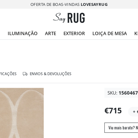
OFERTA DE BOAS-VINDAS
LOVESAYRUG
O
ILUMINAÇÃO
ARTE
EXTERIOR
LOIÇA DE MESA
K
FICAÇÕES
ENVIOS & DEVOLUÇÕES
SKU:
156046
€715
+ 
Viu mais barato? N