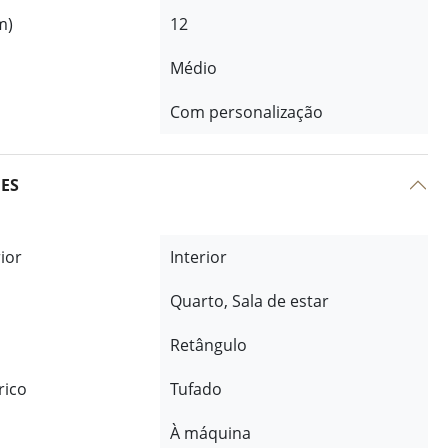
m)
12
Médio
Com personalização
ÕES
rior
Interior
Quarto, Sala de estar
Retângulo
rico
Tufado
À máquina