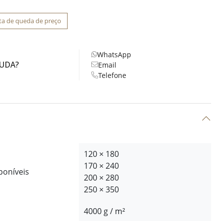
ta de queda de preço
WhatsApp
JUDA?
Email
Telefone
120 × 180
170 × 240
poníveis
200 × 280
250 × 350
4000 g / m²