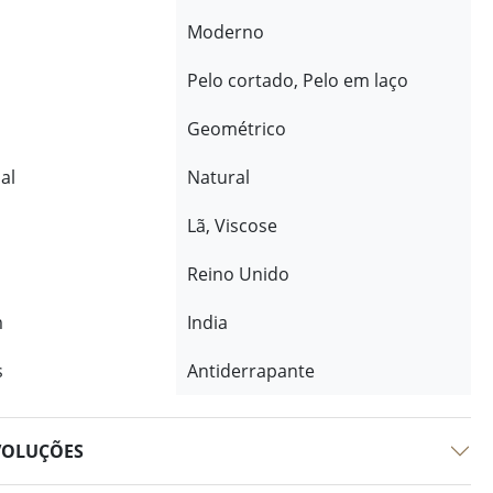
Moderno
Pelo cortado, Pelo em laço
Geométrico
al
Natural
Lã, Viscose
Reino Unido
m
India
s
Antiderrapante
VOLUÇÕES