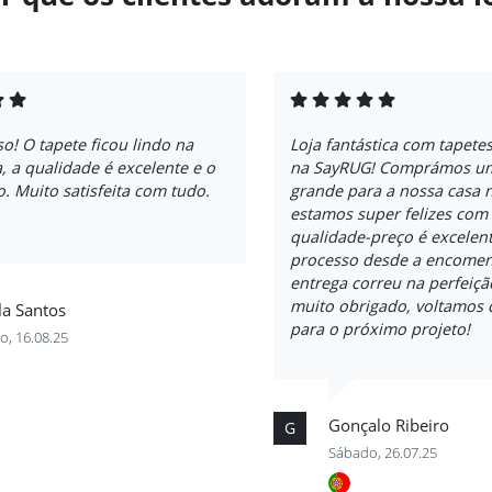
o! O tapete ficou lindo na
Loja fantástica com tapete
, a qualidade é excelente e o
na SayRUG! Comprámos um
o. Muito satisfeita com tudo.
grande para a nossa casa 
estamos super felizes com 
qualidade-preço é excelent
processo desde a encomen
entrega correu na perfeiçã
muito obrigado, voltamos 
la Santos
para o próximo projeto!
o, 16.08.25
Gonçalo Ribeiro
G
Sábado, 26.07.25