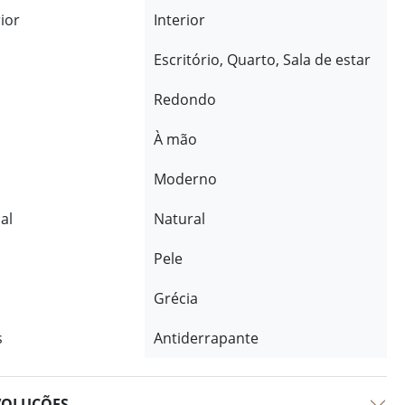
rior
Interior
Escritório, Quarto, Sala de estar
Redondo
À mão
Moderno
al
Natural
Pele
Grécia
s
Antiderrapante
VOLUÇÕES