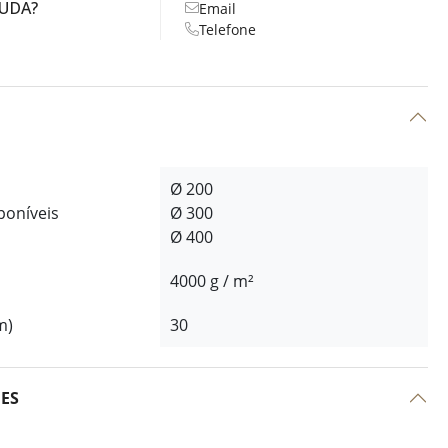
JUDA?
Email
Telefone
Ø 200
poníveis
Ø 300
Ø 400
4000 g / m²
m)
30
ÕES