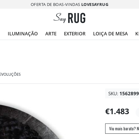
OFERTA DE BOAS-VINDAS
LOVESAYRUG
O
ILUMINAÇÃO
ARTE
EXTERIOR
LOIÇA DE MESA
K
DEVOLUÇÕES
SKU:
156289
€1.483
Viu mais barato? N