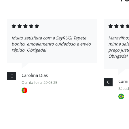
Muito satisfeita com a SayRUG! Tapete
Maravilhos
bonito, embalamento cuidadoso e envio
minha sala
rápido. Obrigada!
preço just
Obrigada!
Carolina Dias
C
Cami
C
Quinta-feira, 29.05.25
Sábad