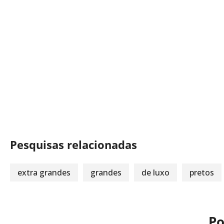
Pesquisas relacionadas
extra grandes
grandes
de luxo
pretos
Po