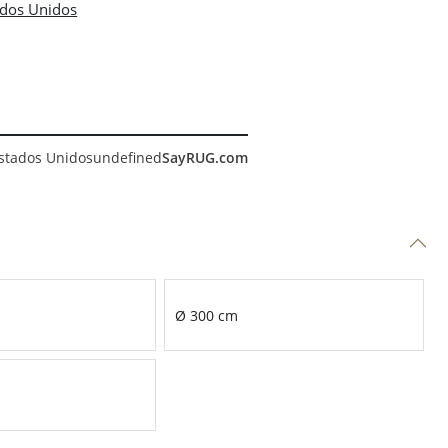
stados Unidos
undefined
SayRUG.com
Ø 300 cm