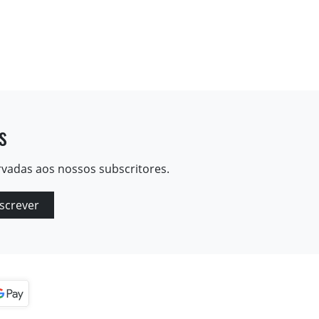
s
rvadas aos nossos subscritores.
screver