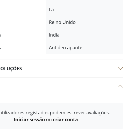
Lã
Reino Unido
m
India
s
Antiderrapante
VOLUÇÕES
tilizadores registados podem escrever avaliações.
Iniciar sessão
ou
criar conta