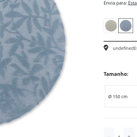
Envia para:
undefined
E
Tamanho:
Ø 150 cm