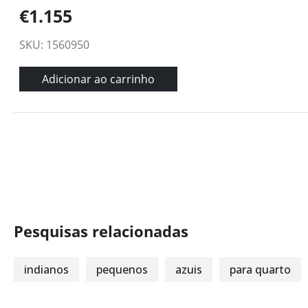
€1.155
SKU: 1560950
Adicionar ao carrinho
Pesquisas relacionadas
indianos
pequenos
azuis
para quarto