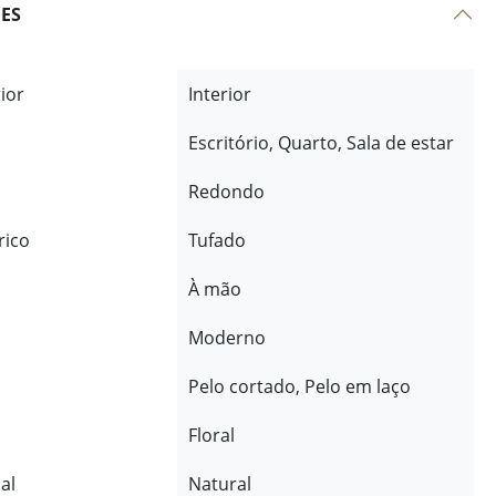
ÕES
rior
Interior
Escritório, Quarto, Sala de estar
Redondo
rico
Tufado
À mão
Moderno
Pelo cortado, Pelo em laço
Floral
al
Natural