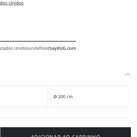
stados Unidos
undefined
SayRUG.com
Ø 200 cm