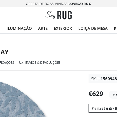
OFERTA DE BOAS-VINDAS
LOVESAYRUG
O
ILUMINAÇÃO
ARTE
EXTERIOR
LOIÇA DE MESA
K
RAY
FICAÇÕES
ENVIOS & DEVOLUÇÕES
SKU:
156094
€629
+ 
Viu mais barato? N