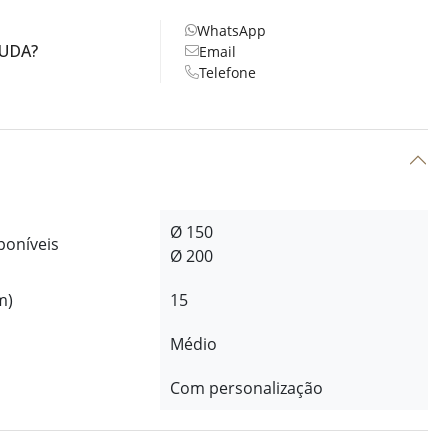
WhatsApp
JUDA?
Email
Telefone
Ø 150
poníveis
Ø 200
m)
15
Médio
Com personalização