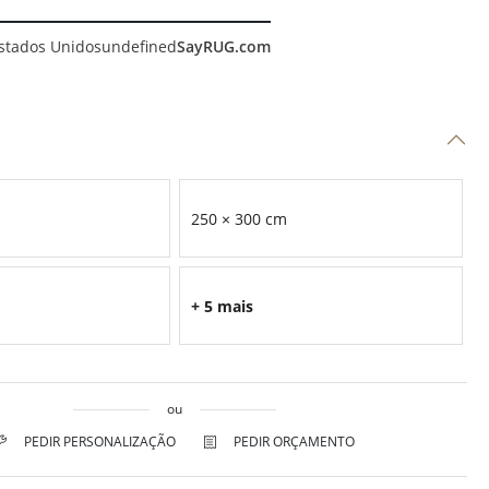
stados Unidos
undefined
SayRUG.com
250 × 300 cm
+ 5 mais
ou
PEDIR PERSONALIZAÇÃO
PEDIR ORÇAMENTO