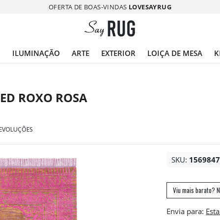
OFERTA DE BOAS-VINDAS
LOVESAYRUG
O
ILUMINAÇÃO
ARTE
EXTERIOR
LOIÇA DE MESA
K
KED ROXO ROSA
DEVOLUÇÕES
SKU:
156984
Viu mais barato? N
Envia para: