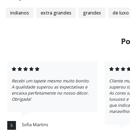
indianos
extra grandes
grandes
de luxo
Po
Recebi um tapete mesmo muito bonito.
Cliente mu
A qualidade superou as expectativas e
superou to
encaixa perfeitamente no nosso décor.
As cores s
Obrigada!
luxuoso e
que indica
maravilhos
Sofia Martins
S