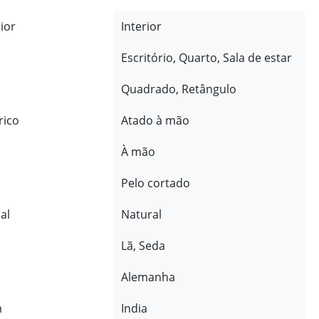
rior
Interior
Escritório, Quarto, Sala de estar
Quadrado, Retângulo
rico
Atado à mão
À mão
Pelo cortado
al
Natural
Lã, Seda
Alemanha
m
India