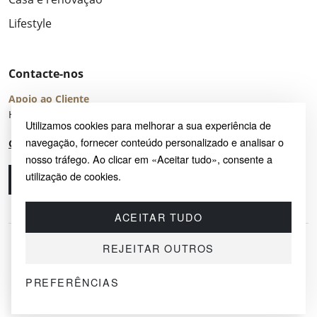
Lifestyle
Contacte-nos
Apoio ao Cliente
Horário de Atendimento: seg – sex 8:00 – 16:00 (UTC+2)
Utilizamos cookies para melhorar a sua experiência de
navegação, fornecer conteúdo personalizado e analisar o
Centro de Ajuda
nosso tráfego. Ao clicar em «Aceitar tudo», consente a
utilização de cookies.
Ligue-nos
Envie-nos um e-mail
ACEITAR TUDO
REJEITAR OUTROS
PREFERÊNCIAS
© 2026 SAYRUG OÜ · KESKLINNA LINNAOSA, AHTRI TN 12, 10151, TALLINN,
ESTÓNIA
NIF EE102518759 · TODOS OS DIREITOS RESERVADOS.