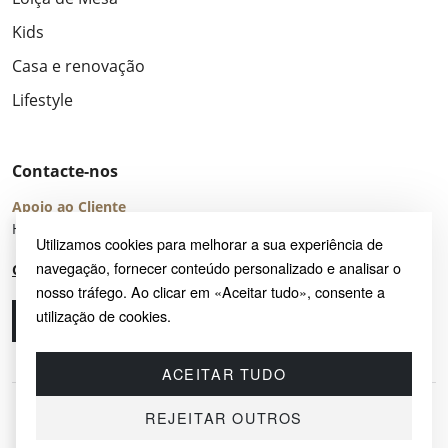
Kids
Casa e renovação
Lifestyle
Contacte-nos
Apoio ao Cliente
Horário de Atendimento: seg – sex 8:00 – 16:00 (UTC+2)
Utilizamos cookies para melhorar a sua experiência de
navegação, fornecer conteúdo personalizado e analisar o
Centro de Ajuda
nosso tráfego. Ao clicar em «Aceitar tudo», consente a
utilização de cookies.
Ligue-nos
Envie-nos um e-mail
ACEITAR TUDO
REJEITAR OUTROS