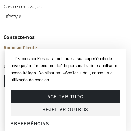
Casa e renovação
Lifestyle
Contacte-nos
Apoio ao Cliente
Horário de Atendimento: seg – sex 8:00 – 16:00 (UTC+2)
Utilizamos cookies para melhorar a sua experiência de
navegação, fornecer conteúdo personalizado e analisar o
Centro de Ajuda
nosso tráfego. Ao clicar em «Aceitar tudo», consente a
utilização de cookies.
Ligue-nos
Envie-nos um e-mail
ACEITAR TUDO
REJEITAR OUTROS
PREFERÊNCIAS
© 2026 SAYRUG OÜ · KESKLINNA LINNAOSA, AHTRI TN 12, 10151, TALLINN,
ESTÓNIA