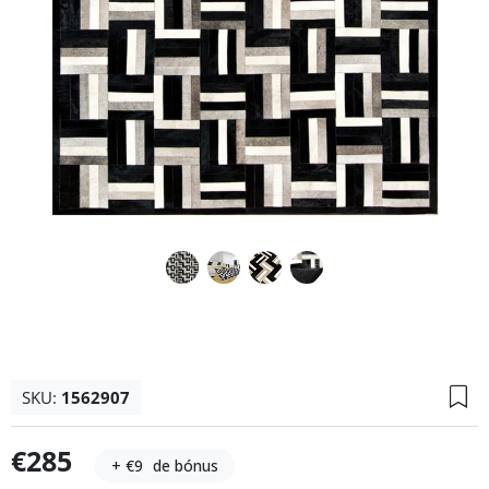
SKU:
1562907
€285
+ €9
de bónus