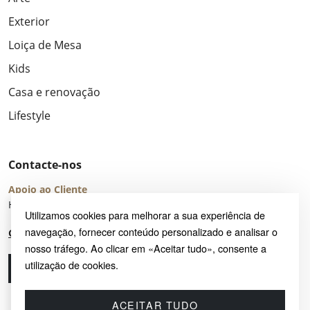
Exterior
Loiça de Mesa
Kids
Casa e renovação
Lifestyle
Contacte-nos
Apoio ao Cliente
Horário de Atendimento: seg – sex 8:00 – 16:00 (UTC+2)
Utilizamos cookies para melhorar a sua experiência de
navegação, fornecer conteúdo personalizado e analisar o
Centro de Ajuda
nosso tráfego. Ao clicar em «Aceitar tudo», consente a
utilização de cookies.
Ligue-nos
Envie-nos um e-mail
ACEITAR TUDO