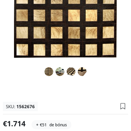
SKU:
1562676
€1.714
+ €51
de bónus