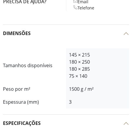
PRECISA DE AJUDA?
Email
Telefone
DIMENSÕES
145 × 215
180 × 250
Tamanhos disponíveis
180 × 285
75 × 140
Peso por m²
1500 g / m²
Espessura (mm)
3
ESPECIFICAÇÕES