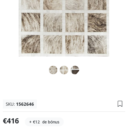
SKU:
1562646
€416
+ €12
de bónus