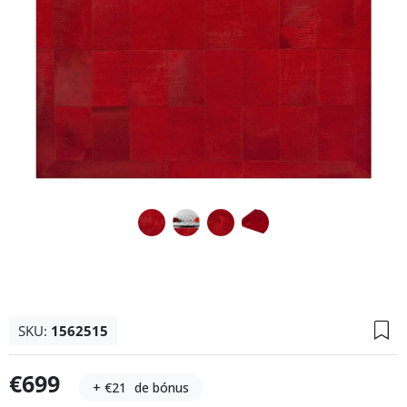
SKU:
1562515
€699
+ €21
de bónus