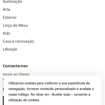
Iluminação
Arte
Exterior
Loiça de Mesa
Kids
Casa e renovação
Lifestyle
Contacte-nos
Apoio ao Cliente
Horário de Atendimento: seg – sex 8:00 – 16:00 (UTC+2)
Utilizamos cookies para melhorar a sua experiência de
navegação, fornecer conteúdo personalizado e analisar o
Centro de Ajuda
nosso tráfego. Ao clicar em «Aceitar tudo», consente a
utilização de cookies.
Ligue-nos
Envie-nos um e-mail