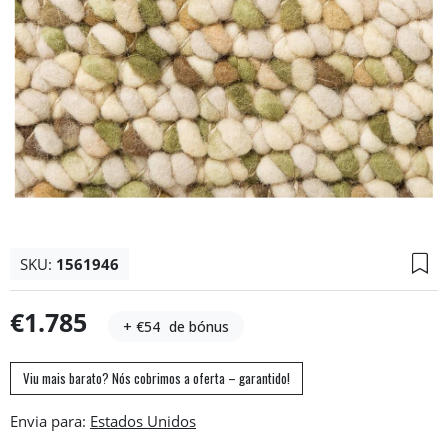
SKU:
1561946
€1.785
+ €54
de bónus
Viu mais barato? Nós cobrimos a oferta – garantido!
Envia para: