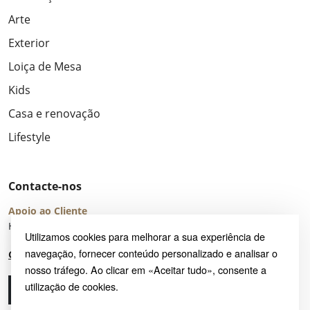
Arte
Exterior
Loiça de Mesa
Kids
Casa e renovação
Lifestyle
Contacte-nos
Apoio ao Cliente
Horário de Atendimento: seg – sex 8:00 – 16:00 (UTC+2)
Utilizamos cookies para melhorar a sua experiência de
navegação, fornecer conteúdo personalizado e analisar o
Centro de Ajuda
nosso tráfego. Ao clicar em «Aceitar tudo», consente a
utilização de cookies.
Ligue-nos
Envie-nos um e-mail