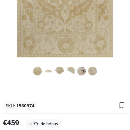
SKU:
1560974
€459
+ €9
de bónus