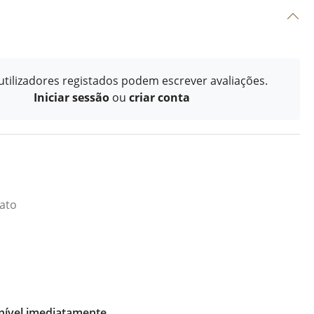
tilizadores registados podem escrever avaliações.
Iniciar sessão
ou
criar conta
iato
ível imediatamente