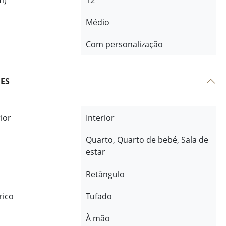
m)
12
Médio
Com personalização
ÕES
rior
Interior
Quarto, Quarto de bebé, Sala de
estar
Retângulo
rico
Tufado
À mão