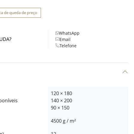
ta de queda de preço
WhatsApp
JUDA?
Email
Telefone
120 × 180
poníveis
140 × 200
90 × 150
4500 g / m²