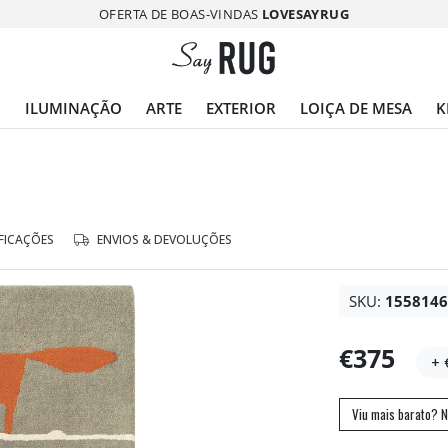
OFERTA DE BOAS-VINDAS
LOVESAYRUG
O
ILUMINAÇÃO
ARTE
EXTERIOR
LOIÇA DE MESA
K
FICAÇÕES
ENVIOS & DEVOLUÇÕES
SKU:
155814
€375
+ 
Viu mais barato? N