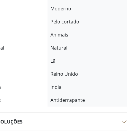
Moderno
Pelo cortado
Animais
al
Natural
Lã
Reino Unido
m
India
s
Antiderrapante
VOLUÇÕES