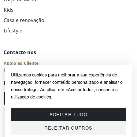
Kids
Casa e renovação
Lifestyle
Contacte-nos
Apoio ao Cliente
Horário de Atendimento: seg – sex 8:00 – 16:00 (UTC+2)
Utilizamos cookies para melhorar a sua experiência de
navegação, fornecer conteúdo personalizado e analisar o
Centro de Ajuda
nosso tráfego. Ao clicar em «Aceitar tudo», consente a
utilização de cookies.
Ligue-nos
Envie-nos um e-mail
ACEITAR TUDO
REJEITAR OUTROS