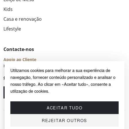
Kids
Casa e renovação
Lifestyle
Contacte-nos
Apoio ao Cliente
Horário de Atendimento: seg – sex 8:00 – 16:00 (UTC+2)
Utilizamos cookies para melhorar a sua experiência de
navegação, fornecer conteúdo personalizado e analisar o
Centro de Ajuda
nosso tráfego. Ao clicar em «Aceitar tudo», consente a
utilização de cookies.
Ligue-nos
Envie-nos um e-mail
ACEITAR TUDO
REJEITAR OUTROS