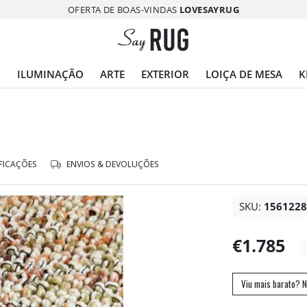
OFERTA DE BOAS-VINDAS
LOVESAYRUG
O
ILUMINAÇÃO
ARTE
EXTERIOR
LOIÇA DE MESA
K
FICAÇÕES
ENVIOS & DEVOLUÇÕES
SKU:
156122
€1.785
Viu mais barato? N