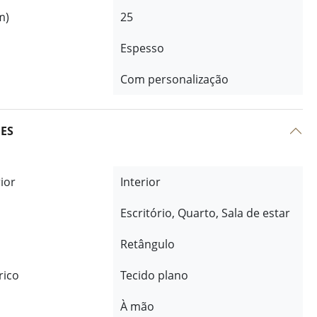
m)
25
Espesso
Com personalização
ÕES
rior
Interior
Escritório, Quarto, Sala de estar
Retângulo
rico
Tecido plano
À mão