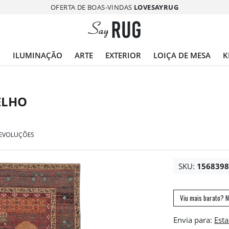
OFERTA DE BOAS-VINDAS
LOVESAYRUG
O
ILUMINAÇÃO
ARTE
EXTERIOR
LOIÇA DE MESA
K
ELHO
DEVOLUÇÕES
SKU:
156839
Viu mais barato? N
Envia para: