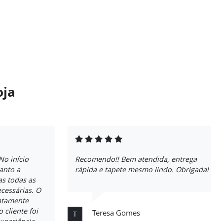
oja
No início
Recomendo!! Bem atendida, entrega
anto a
rápida e tapete mesmo lindo. Obrigada!
as todas as
cessárias. O
atamente
 cliente foi
Teresa Gomes
T