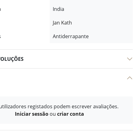
m
India
Jan Kath
s
Antiderrapante
VOLUÇÕES
tilizadores registados podem escrever avaliações.
Iniciar sessão
ou
criar conta