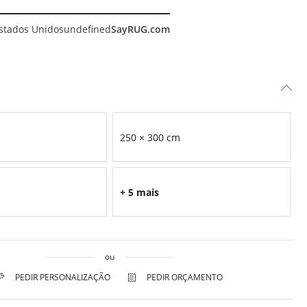
stados Unidos
undefined
SayRUG.com
250 × 300 cm
+ 5 mais
ou
PEDIR PERSONALIZAÇÃO
PEDIR ORÇAMENTO