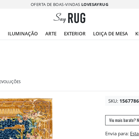
OFERTA DE BOAS-VINDAS
LOVESAYRUG
O
ILUMINAÇÃO
ARTE
EXTERIOR
LOIÇA DE MESA
K
DEVOLUÇÕES
SKU:
156778
Viu mais barato? N
Envia para: