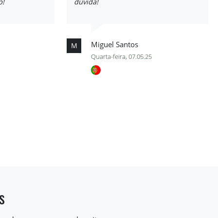
p!
dúvida!
Miguel Santos
M
Quarta-feira, 07.05.25
s