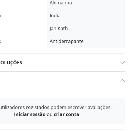
Alemanha
m
India
Jan Kath
s
Antiderrapante
VOLUÇÕES
tilizadores registados podem escrever avaliações.
Iniciar sessão
ou
criar conta