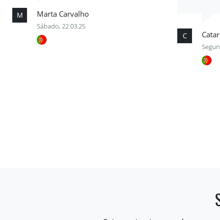
Marta Carvalho
M
Sábado, 22.03.25
Catar
C
Segund