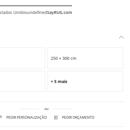
stados Unidos
undefined
SayRUG.com
250 × 300 cm
+ 5 mais
ou
PEDIR PERSONALIZAÇÃO
PEDIR ORÇAMENTO