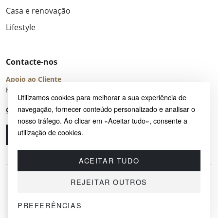
Casa e renovação
Lifestyle
Contacte-nos
Apoio ao Cliente
Horário de Atendimento: seg – sex 8:00 – 16:00 (UTC+2)
Utilizamos cookies para melhorar a sua experiência de
navegação, fornecer conteúdo personalizado e analisar o
Centro de Ajuda
nosso tráfego. Ao clicar em «Aceitar tudo», consente a
utilização de cookies.
Ligue-nos
Envie-nos um e-mail
ACEITAR TUDO
REJEITAR OUTROS
PREFERÊNCIAS
© 2026 SAYRUG OÜ · KESKLINNA LINNAOSA, AHTRI TN 12, 10151, TALLINN,
ESTÓNIA