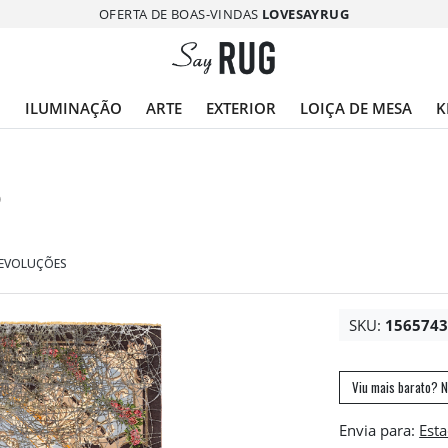
OFERTA DE BOAS-VINDAS
LOVESAYRUG
O
ILUMINAÇÃO
ARTE
EXTERIOR
LOIÇA DE MESA
K
D
DEVOLUÇÕES
SKU:
156574
Viu mais barato? N
Envia para: