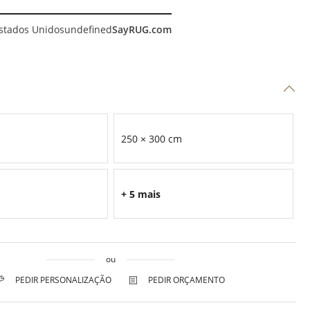
stados Unidos
undefined
SayRUG.com
250 × 300 cm
+ 5 mais
ou
PEDIR PERSONALIZAÇÃO
PEDIR ORÇAMENTO