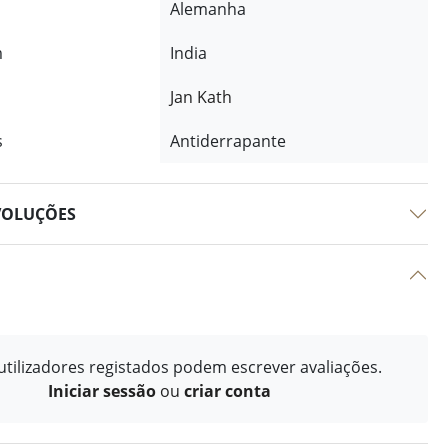
Alemanha
m
India
Jan Kath
s
Antiderrapante
VOLUÇÕES
tilizadores registados podem escrever avaliações.
Iniciar sessão
ou
criar conta