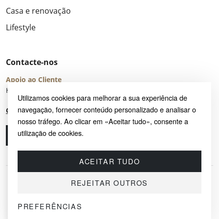
Casa e renovação
Lifestyle
Contacte-nos
Apoio ao Cliente
Horário de Atendimento: seg – sex 8:00 – 16:00 (UTC+2)
Utilizamos cookies para melhorar a sua experiência de
navegação, fornecer conteúdo personalizado e analisar o
Centro de Ajuda
nosso tráfego. Ao clicar em «Aceitar tudo», consente a
utilização de cookies.
Ligue-nos
Envie-nos um e-mail
ACEITAR TUDO
REJEITAR OUTROS
PREFERÊNCIAS
© 2026 SAYRUG OÜ · KESKLINNA LINNAOSA, AHTRI TN 12, 10151, TALLINN,
ESTÓNIA