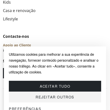
Kids
Casa e renovação
Lifestyle
Contacte-nos
Apoio ao Cliente
Horário de Atendimento: seg – sex 8:00 – 16:00 (UTC+2)
Utilizamos cookies para melhorar a sua experiência de
navegação, fornecer conteúdo personalizado e analisar o
Centro de Ajuda
nosso tráfego. Ao clicar em «Aceitar tudo», consente a
utilização de cookies.
Ligue-nos
Envie-nos um e-mail
ACEITAR TUDO
REJEITAR OUTROS
PREFERÊNCIAS
© 2026 SAYRUG OÜ · KESKLINNA LINNAOSA, AHTRI TN 12, 10151, TALLINN,