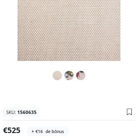
SKU:
1560635
€525
+ €16
de bónus