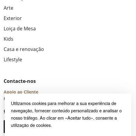
Arte
Exterior
Loiça de Mesa
Kids
Casa e renovação
Lifestyle
Contacte-nos
Apoio ao Cliente
Horário de Atendimento: seg – sex 8:00 – 16:00 (UTC+2)
Utilizamos cookies para melhorar a sua experiência de
navegação, fornecer conteúdo personalizado e analisar o
Centro de Ajuda
nosso tráfego. Ao clicar em «Aceitar tudo», consente a
utilização de cookies.
Ligue-nos
Envie-nos um e-mail