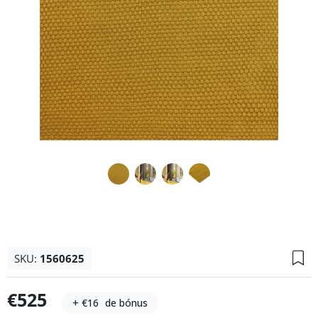
SKU:
1560625
€525
+ €16
de bónus