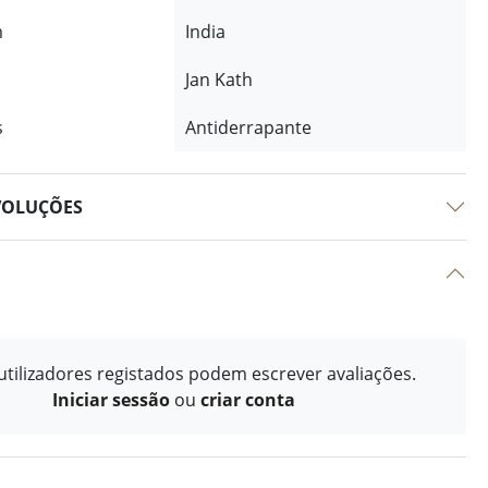
m
India
Jan Kath
s
Antiderrapante
VOLUÇÕES
tilizadores registados podem escrever avaliações.
Iniciar sessão
ou
criar conta