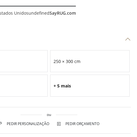
stados Unidos
undefined
SayRUG.com
250 × 300 cm
+ 5 mais
ou
PEDIR PERSONALIZAÇÃO
PEDIR ORÇAMENTO