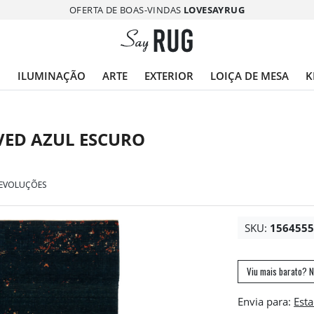
OFERTA DE BOAS-VINDAS
LOVESAYRUG
O
ILUMINAÇÃO
ARTE
EXTERIOR
LOIÇA DE MESA
K
VED AZUL ESCURO
DEVOLUÇÕES
SKU:
156455
Viu mais barato? N
Envia para: