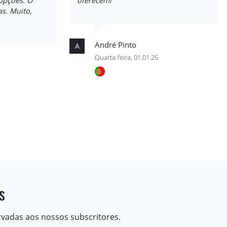
 opções. O
oferecem!
s. Muito,
André Pinto
A
Quarta-feira, 01.01.25
s
rvadas aos nossos subscritores.