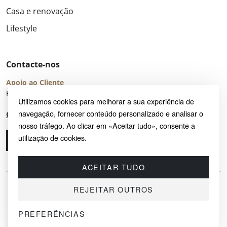
Casa e renovação
Lifestyle
Contacte-nos
Apoio ao Cliente
Horário de Atendimento: seg – sex 8:00 – 16:00 (UTC+2)
Utilizamos cookies para melhorar a sua experiência de
navegação, fornecer conteúdo personalizado e analisar o
Centro de Ajuda
nosso tráfego. Ao clicar em «Aceitar tudo», consente a
utilização de cookies.
Ligue-nos
Envie-nos um e-mail
ACEITAR TUDO
REJEITAR OUTROS
PREFERÊNCIAS
© 2026 SAYRUG OÜ · KESKLINNA LINNAOSA, AHTRI TN 12, 10151, TALLINN,
ESTÓNIA