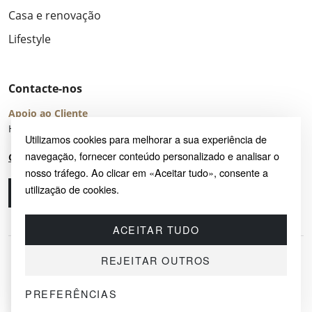
Casa e renovação
Lifestyle
Contacte-nos
Apoio ao Cliente
Horário de Atendimento: seg – sex 8:00 – 16:00 (UTC+2)
Utilizamos cookies para melhorar a sua experiência de
navegação, fornecer conteúdo personalizado e analisar o
Centro de Ajuda
nosso tráfego. Ao clicar em «Aceitar tudo», consente a
utilização de cookies.
Ligue-nos
Envie-nos um e-mail
ACEITAR TUDO
REJEITAR OUTROS
PREFERÊNCIAS
© 2026 SAYRUG OÜ · KESKLINNA LINNAOSA, AHTRI TN 12, 10151, TALLINN,
ESTÓNIA