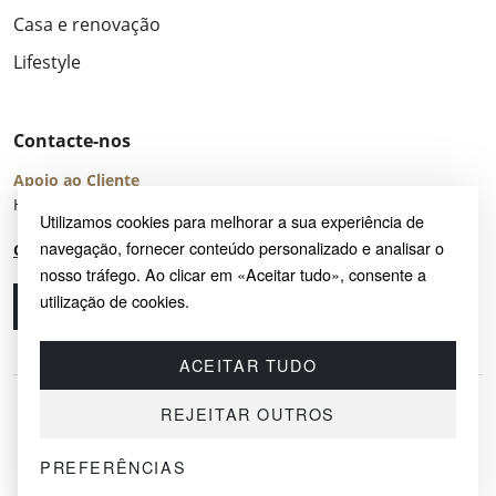
Casa e renovação
Lifestyle
Contacte-nos
Apoio ao Cliente
Horário de Atendimento: seg – sex 8:00 – 16:00 (UTC+2)
Utilizamos cookies para melhorar a sua experiência de
navegação, fornecer conteúdo personalizado e analisar o
Centro de Ajuda
nosso tráfego. Ao clicar em «Aceitar tudo», consente a
utilização de cookies.
Ligue-nos
Envie-nos um e-mail
ACEITAR TUDO
REJEITAR OUTROS
PREFERÊNCIAS
© 2026 SAYRUG OÜ · KESKLINNA LINNAOSA, AHTRI TN 12, 10151, TALLINN,
ESTÓNIA