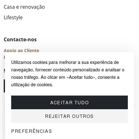
Casa e renovação
Lifestyle
Contacte-nos
Apoio ao Cliente
Horário de Atendimento: seg – sex 8:00 – 16:00 (UTC+2)
Utilizamos cookies para melhorar a sua experiência de
navegação, fornecer conteúdo personalizado e analisar o
Centro de Ajuda
nosso tráfego. Ao clicar em «Aceitar tudo», consente a
utilização de cookies.
Ligue-nos
Envie-nos um e-mail
ACEITAR TUDO
REJEITAR OUTROS
PREFERÊNCIAS
© 2026 SAYRUG OÜ · KESKLINNA LINNAOSA, AHTRI TN 12, 10151, TALLINN,
ESTÓNIA