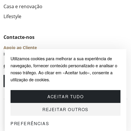
Casa e renovação
Lifestyle
Contacte-nos
Apoio ao Cliente
Horário de Atendimento: seg – sex 8:00 – 16:00 (UTC+2)
Utilizamos cookies para melhorar a sua experiência de
navegação, fornecer conteúdo personalizado e analisar o
Centro de Ajuda
nosso tráfego. Ao clicar em «Aceitar tudo», consente a
utilização de cookies.
Ligue-nos
Envie-nos um e-mail
ACEITAR TUDO
REJEITAR OUTROS
PREFERÊNCIAS
© 2026 SAYRUG OÜ · KESKLINNA LINNAOSA, AHTRI TN 12, 10151, TALLINN,
ESTÓNIA