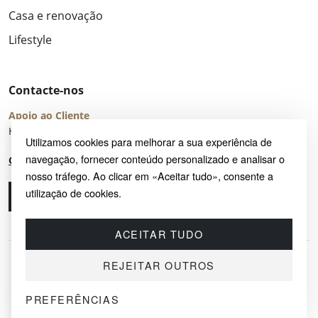
Casa e renovação
Lifestyle
Contacte-nos
Apoio ao Cliente
Horário de Atendimento: seg – sex 8:00 – 16:00 (UTC+2)
Utilizamos cookies para melhorar a sua experiência de
navegação, fornecer conteúdo personalizado e analisar o
Centro de Ajuda
nosso tráfego. Ao clicar em «Aceitar tudo», consente a
utilização de cookies.
Ligue-nos
Envie-nos um e-mail
ACEITAR TUDO
REJEITAR OUTROS
PREFERÊNCIAS
© 2026 SAYRUG OÜ · KESKLINNA LINNAOSA, AHTRI TN 12, 10151, TALLINN,
ESTÓNIA