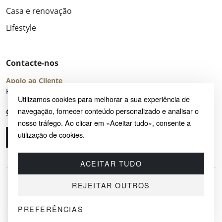
Casa e renovação
Lifestyle
Contacte-nos
Apoio ao Cliente
Horário de Atendimento: seg – sex 8:00 – 16:00 (UTC+2)
Utilizamos cookies para melhorar a sua experiência de
navegação, fornecer conteúdo personalizado e analisar o
Centro de Ajuda
nosso tráfego. Ao clicar em «Aceitar tudo», consente a
utilização de cookies.
Ligue-nos
Envie-nos um e-mail
ACEITAR TUDO
REJEITAR OUTROS
PREFERÊNCIAS
© 2026 SAYRUG OÜ · KESKLINNA LINNAOSA, AHTRI TN 12, 10151, TALLINN,
ESTÓNIA