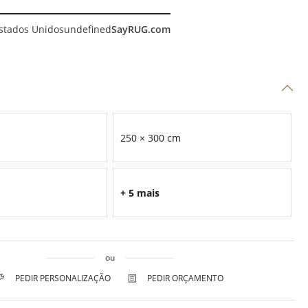
stados Unidos
undefined
SayRUG.com
250 × 300 cm
+ 5 mais
ou
PEDIR PERSONALIZAÇÃO
PEDIR ORÇAMENTO