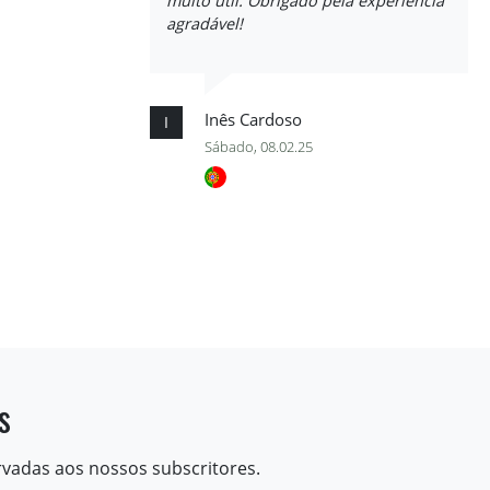
muito útil. Obrigado pela experiência
agradável!
Inês Cardoso
I
Sábado, 08.02.25
s
rvadas aos nossos subscritores.