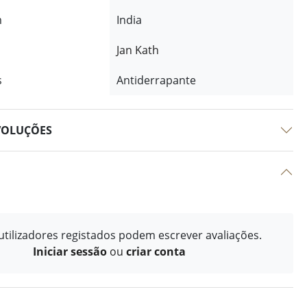
m
India
Jan Kath
s
Antiderrapante
VOLUÇÕES
tilizadores registados podem escrever avaliações.
Iniciar sessão
ou
criar conta