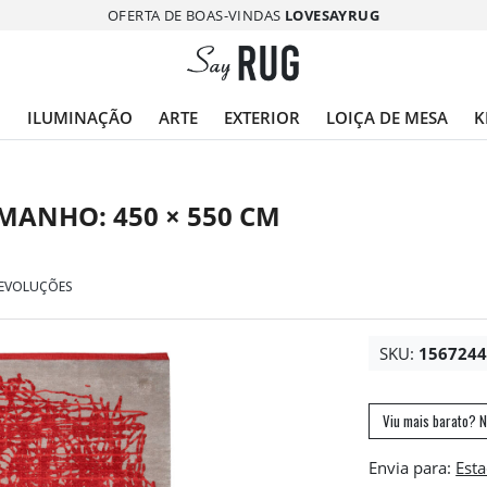
OFERTA DE BOAS-VINDAS
LOVESAYRUG
O
ILUMINAÇÃO
ARTE
EXTERIOR
LOIÇA DE MESA
K
MANHO: 450 × 550 CM
DEVOLUÇÕES
SKU:
156724
Viu mais barato? N
Envia para: