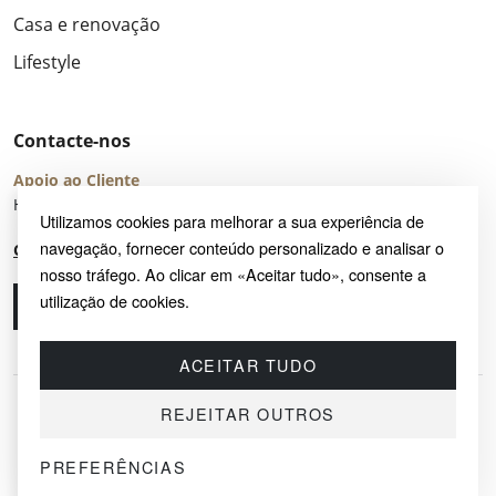
Casa e renovação
Lifestyle
Contacte-nos
Apoio ao Cliente
Horário de Atendimento: seg – sex 8:00 – 16:00 (UTC+2)
Utilizamos cookies para melhorar a sua experiência de
navegação, fornecer conteúdo personalizado e analisar o
Centro de Ajuda
nosso tráfego. Ao clicar em «Aceitar tudo», consente a
utilização de cookies.
Ligue-nos
Envie-nos um e-mail
ACEITAR TUDO
REJEITAR OUTROS
PREFERÊNCIAS
© 2026 SAYRUG OÜ · KESKLINNA LINNAOSA, AHTRI TN 12, 10151, TALLINN,
ESTÓNIA