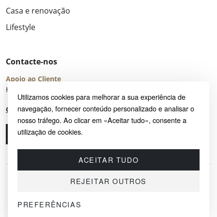
Casa e renovação
Lifestyle
Contacte-nos
Apoio ao Cliente
Horário de Atendimento: seg – sex 8:00 – 16:00 (UTC+2)
Utilizamos cookies para melhorar a sua experiência de
navegação, fornecer conteúdo personalizado e analisar o
Centro de Ajuda
nosso tráfego. Ao clicar em «Aceitar tudo», consente a
utilização de cookies.
Ligue-nos
Envie-nos um e-mail
ACEITAR TUDO
REJEITAR OUTROS
PREFERÊNCIAS
© 2026 SAYRUG OÜ · KESKLINNA LINNAOSA, AHTRI TN 12, 10151, TALLINN,
ESTÓNIA