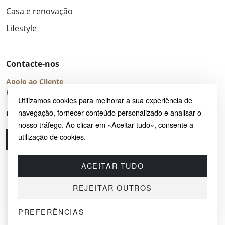
Casa e renovação
Lifestyle
Contacte-nos
Apoio ao Cliente
Horário de Atendimento: seg – sex 8:00 – 16:00 (UTC+2)
Utilizamos cookies para melhorar a sua experiência de
navegação, fornecer conteúdo personalizado e analisar o
Centro de Ajuda
nosso tráfego. Ao clicar em «Aceitar tudo», consente a
utilização de cookies.
Ligue-nos
Envie-nos um e-mail
ACEITAR TUDO
REJEITAR OUTROS
PREFERÊNCIAS
© 2026 SAYRUG OÜ · KESKLINNA LINNAOSA, AHTRI TN 12, 10151, TALLINN,
ESTÓNIA