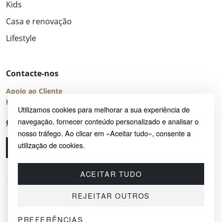
Kids
Casa e renovação
Lifestyle
Contacte-nos
Apoio ao Cliente
Horário de Atendimento: seg – sex 8:00 – 16:00 (UTC+2)
Utilizamos cookies para melhorar a sua experiência de
navegação, fornecer conteúdo personalizado e analisar o
Centro de Ajuda
nosso tráfego. Ao clicar em «Aceitar tudo», consente a
utilização de cookies.
Ligue-nos
Envie-nos um e-mail
ACEITAR TUDO
REJEITAR OUTROS
PREFERÊNCIAS
© 2026 SAYRUG OÜ · KESKLINNA LINNAOSA, AHTRI TN 12, 10151, TALLINN,