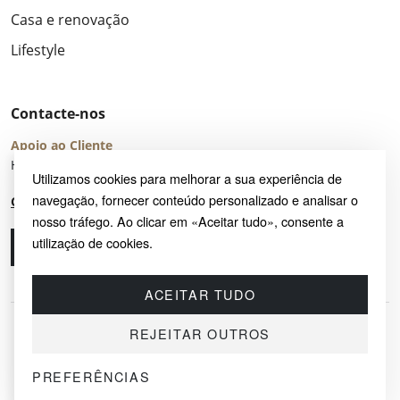
Casa e renovação
Lifestyle
Contacte-nos
Apoio ao Cliente
Horário de Atendimento: seg – sex 8:00 – 16:00 (UTC+2)
Utilizamos cookies para melhorar a sua experiência de
navegação, fornecer conteúdo personalizado e analisar o
Centro de Ajuda
nosso tráfego. Ao clicar em «Aceitar tudo», consente a
utilização de cookies.
Ligue-nos
Envie-nos um e-mail
ACEITAR TUDO
REJEITAR OUTROS
PREFERÊNCIAS
© 2026 SAYRUG OÜ · KESKLINNA LINNAOSA, AHTRI TN 12, 10151, TALLINN,
ESTÓNIA