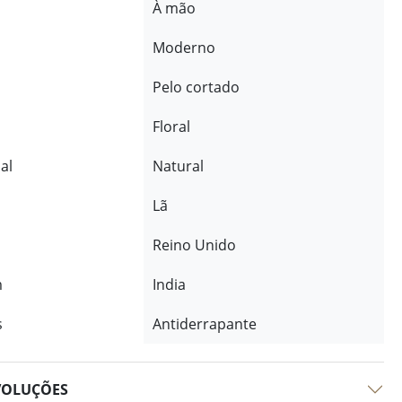
À mão
Moderno
Pelo cortado
Floral
al
Natural
Lã
Reino Unido
m
India
s
Antiderrapante
VOLUÇÕES