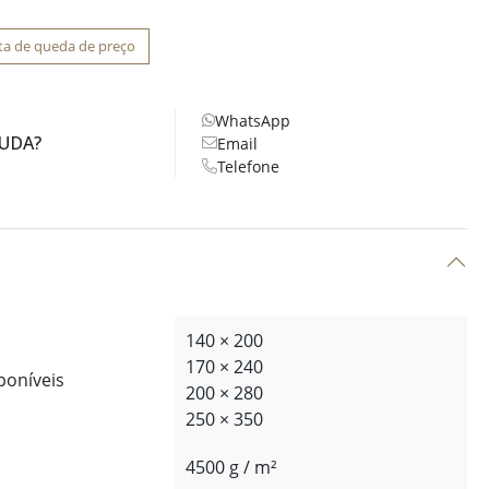
ta de queda de preço
WhatsApp
JUDA?
Email
Telefone
140 × 200
170 × 240
poníveis
200 × 280
250 × 350
4500 g / m²