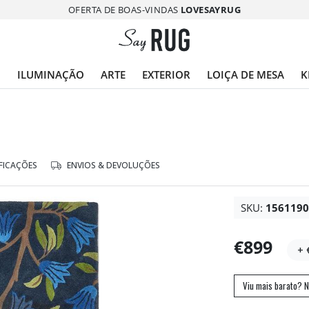
OFERTA DE BOAS-VINDAS
LOVESAYRUG
O
ILUMINAÇÃO
ARTE
EXTERIOR
LOIÇA DE MESA
K
FICAÇÕES
ENVIOS & DEVOLUÇÕES
SKU:
156119
€899
+ 
Viu mais barato? N