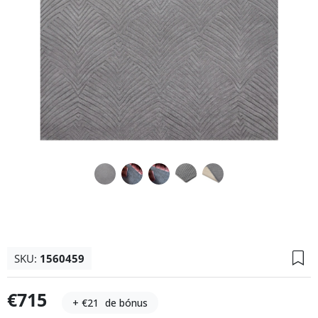
SKU:
1560459
€715
+ €21
de bónus