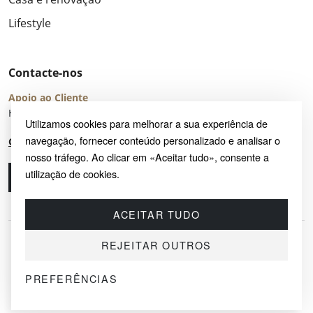
Lifestyle
Contacte-nos
Apoio ao Cliente
Horário de Atendimento: seg – sex 8:00 – 16:00 (UTC+2)
Utilizamos cookies para melhorar a sua experiência de
navegação, fornecer conteúdo personalizado e analisar o
Centro de Ajuda
nosso tráfego. Ao clicar em «Aceitar tudo», consente a
utilização de cookies.
Ligue-nos
Envie-nos um e-mail
ACEITAR TUDO
REJEITAR OUTROS
PREFERÊNCIAS
© 2026 SAYRUG OÜ · KESKLINNA LINNAOSA, AHTRI TN 12, 10151, TALLINN,
ESTÓNIA
NIF EE102518759 · TODOS OS DIREITOS RESERVADOS.